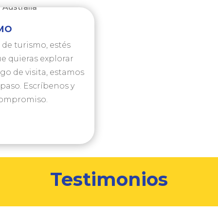
SMO
 de turismo, estés
ue quieras explorar
igo de visita, estamos
paso. Escríbenos y
compromiso.
Testimonios