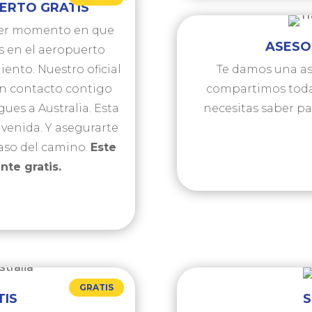
ERTO GRATIS
imer momento en que
ASESO
s en el aeropuerto
iento. Nuestro oficial
Te damos una as
 en contacto contigo
compartimos toda
gues a Australia. Esta
necesitas saber pa
venida. Y asegurarte
aso del camino.
Este
te gratis.
GRATIS
TIS
S