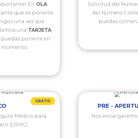
 importante! En
OLA
Solicitud del Númer
ante que es ponerte
del Número Comer
amigos una vez que
puedas comenzar
galamos una
TARJETA
e puedas ponerte en
er momento.
GRATIS
CO
PRE - APERT
Seguro Médico para
Nos encargaremos 
jero (OSHC)