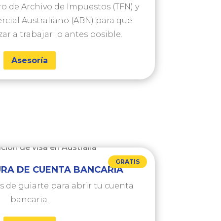
o de Archivo de Impuestos (TFN) y
cial Australiano (ABN) para que
 a trabajar lo antes posible.
Asesoría
GRATIS
URA DE CUENTA BANCARIA
de guiarte para abrir tu cuenta
bancaria.