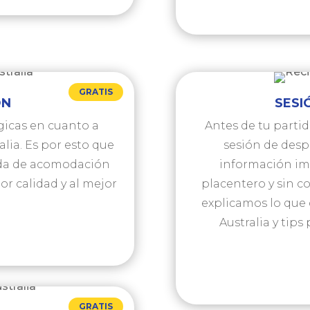
GRATIS
ÓN
SESI
gicas en cuanto a
Antes de tu partid
lia. Es por esto que
sesión de des
da de acomodación
información im
r calidad y al mejor
placentero y sin c
explicamos lo que 
Australia y tips
GRATIS