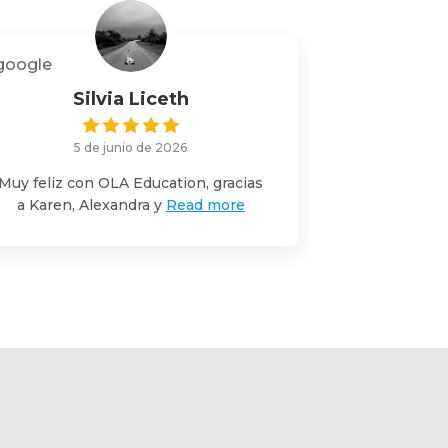
Silvia Liceth
Bry
5 de junio de 2026
22 
Muy feliz con OLA Education, gracias
Hice el pro
a Karen, Alexandra y
Read more
y fue exc