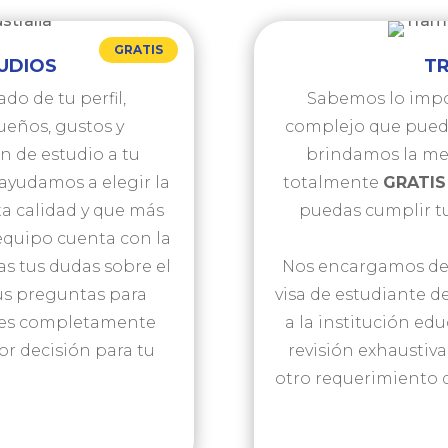
GRATIS
UDIOS
TR
do de tu perfil,
Sabemos lo impor
ueños, gustos y
complejo que puede
n de estudio a tu
brindamos la me
 ayudamos a elegir la
totalmente
GRATIS
ta calidad y que más
puedas cumplir tu
 equipo cuenta con la
as tus dudas sobre el
Nos encargamos de t
tus preguntas para
visa de estudiante de
n es completamente
a la institución ed
or decisión para tu
revisión exhaustiv
otro requerimiento q